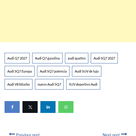
Audi Q7 2027
Audi Q7 gasolina
audi quattro
Audi SQ7 2027
Audi SQ7 Europa
Audi SQ7 potencia
Audi SUV de lujo
Audi V8 biturbo
nuevo Audi SQ7
SUV deportivo Audi
Previous post
Next post