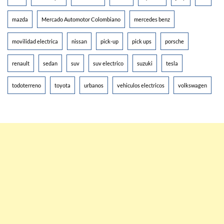
mazda
Mercado Automotor Colombiano
mercedes benz
movilidad electrica
nissan
pick-up
pick ups
porsche
renault
sedan
suv
suv electrico
suzuki
tesla
todoterreno
toyota
urbanos
vehiculos electricos
volkswagen