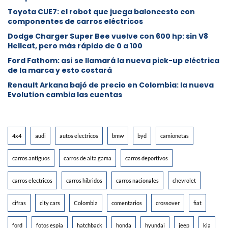
Toyota CUE7: el robot que juega baloncesto con
componentes de carros eléctricos
Dodge Charger Super Bee vuelve con 600 hp: sin V8
Hellcat, pero más rápido de 0 a 100
Ford Fathom: así se llamará la nueva pick-up eléctrica
de la marca y esto costará
Renault Arkana bajó de precio en Colombia: la nueva
Evolution cambia las cuentas
4x4
audi
autos electricos
bmw
byd
camionetas
carros antiguos
carros de alta gama
carros deportivos
carros electricos
carros hibridos
carros nacionales
chevrolet
cifras
city cars
Colombia
comentarios
crossover
fiat
ford
fotos espia
hatchback
honda
hyundai
jeep
kia