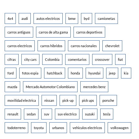
4x4
audi
autos electricos
bmw
byd
camionetas
carros antiguos
carros de alta gama
carros deportivos
carros electricos
carros hibridos
carros nacionales
chevrolet
cifras
city cars
Colombia
comentarios
crossover
fiat
ford
fotos espia
hatchback
honda
hyundai
jeep
kia
mazda
Mercado Automotor Colombiano
mercedes benz
movilidad electrica
nissan
pick-up
pick ups
porsche
renault
sedan
suv
suv electrico
suzuki
tesla
todoterreno
toyota
urbanos
vehiculos electricos
volkswagen