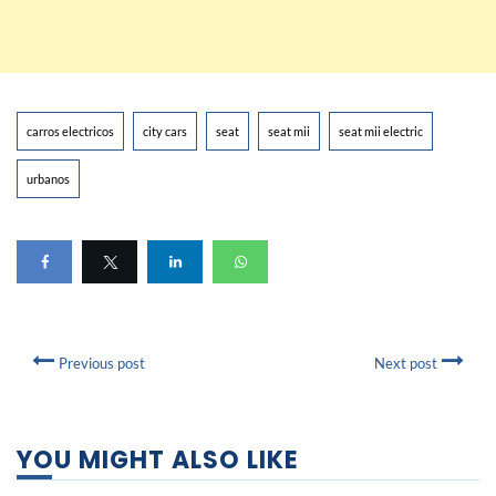
carros electricos
city cars
seat
seat mii
seat mii electric
urbanos
Previous post
Next post
YOU MIGHT ALSO LIKE