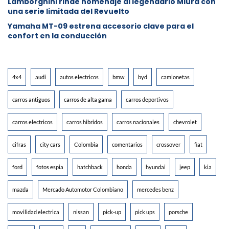
Lamborghini rinde homenaje al legendario Miura con
una serie limitada del Revuelto
Yamaha MT-09 estrena accesorio clave para el
confort en la conducción
4x4
audi
autos electricos
bmw
byd
camionetas
carros antiguos
carros de alta gama
carros deportivos
carros electricos
carros hibridos
carros nacionales
chevrolet
cifras
city cars
Colombia
comentarios
crossover
fiat
ford
fotos espia
hatchback
honda
hyundai
jeep
kia
mazda
Mercado Automotor Colombiano
mercedes benz
movilidad electrica
nissan
pick-up
pick ups
porsche