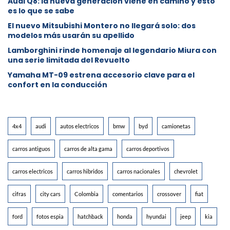
Audi Q8: la nueva generación viene en camino y esto
es lo que se sabe
⁠El nuevo Mitsubishi Montero no llegará solo: dos
modelos más usarán su apellido
Lamborghini rinde homenaje al legendario Miura con
una serie limitada del Revuelto
Yamaha MT-09 estrena accesorio clave para el
confort en la conducción
4x4
audi
autos electricos
bmw
byd
camionetas
carros antiguos
carros de alta gama
carros deportivos
carros electricos
carros hibridos
carros nacionales
chevrolet
cifras
city cars
Colombia
comentarios
crossover
fiat
ford
fotos espia
hatchback
honda
hyundai
jeep
kia