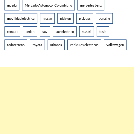
mazda
Mercado Automotor Colombiano
mercedes benz
movilidad electrica
nissan
pick-up
pick ups
porsche
renault
sedan
suv
suv electrico
suzuki
tesla
todoterreno
toyota
urbanos
vehiculos electricos
volkswagen