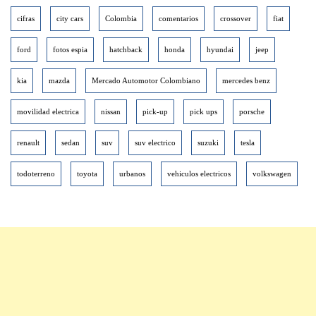
cifras
city cars
Colombia
comentarios
crossover
fiat
ford
fotos espia
hatchback
honda
hyundai
jeep
kia
mazda
Mercado Automotor Colombiano
mercedes benz
movilidad electrica
nissan
pick-up
pick ups
porsche
renault
sedan
suv
suv electrico
suzuki
tesla
todoterreno
toyota
urbanos
vehiculos electricos
volkswagen