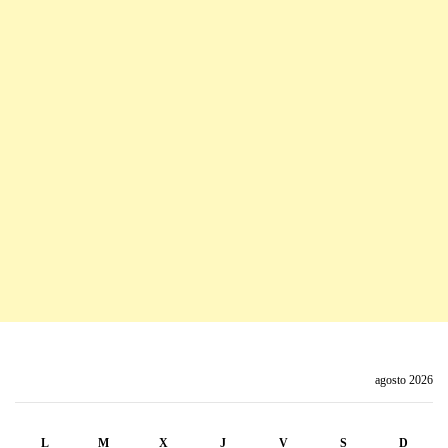
agosto 2026
L
M
X
J
V
S
D