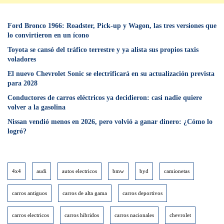
Ford Bronco 1966: Roadster, Pick-up y Wagon, las tres versiones que
lo convirtieron en un ícono
Toyota se cansó del tráfico terrestre y ya alista sus propios taxis
voladores
El nuevo Chevrolet Sonic se electrificará en su actualización prevista
para 2028
Conductores de carros eléctricos ya decidieron: casi nadie quiere
volver a la gasolina
Nissan vendió menos en 2026, pero volvió a ganar dinero: ¿Cómo lo
logró?
4x4
audi
autos electricos
bmw
byd
camionetas
carros antiguos
carros de alta gama
carros deportivos
carros electricos
carros hibridos
carros nacionales
chevrolet