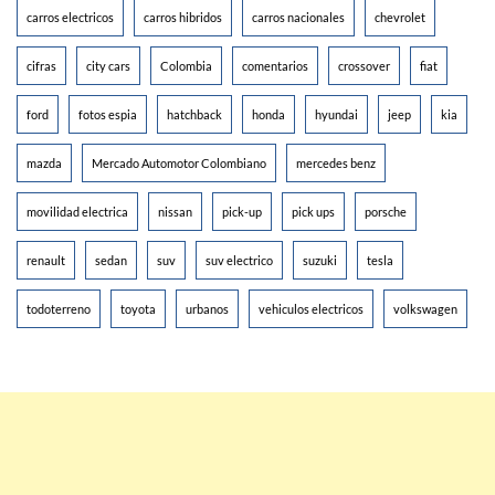
carros electricos
carros hibridos
carros nacionales
chevrolet
cifras
city cars
Colombia
comentarios
crossover
fiat
ford
fotos espia
hatchback
honda
hyundai
jeep
kia
mazda
Mercado Automotor Colombiano
mercedes benz
movilidad electrica
nissan
pick-up
pick ups
porsche
renault
sedan
suv
suv electrico
suzuki
tesla
todoterreno
toyota
urbanos
vehiculos electricos
volkswagen