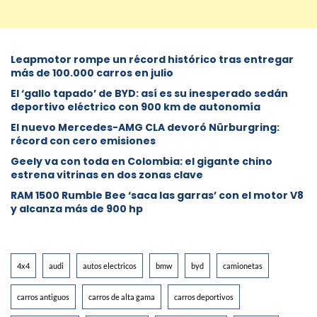
Leapmotor rompe un récord histórico tras entregar
más de 100.000 carros en julio
El ‘gallo tapado’ de BYD: así es su inesperado sedán
deportivo eléctrico con 900 km de autonomía
El nuevo Mercedes-AMG CLA devoró Nürburgring:
récord con cero emisiones
Geely va con toda en Colombia: el gigante chino
estrena vitrinas en dos zonas clave
RAM 1500 Rumble Bee ‘saca las garras’ con el motor V8
y alcanza más de 900 hp
4x4
audi
autos electricos
bmw
byd
camionetas
carros antiguos
carros de alta gama
carros deportivos