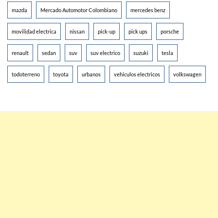
mazda
Mercado Automotor Colombiano
mercedes benz
movilidad electrica
nissan
pick-up
pick ups
porsche
renault
sedan
suv
suv electrico
suzuki
tesla
todoterreno
toyota
urbanos
vehiculos electricos
volkswagen