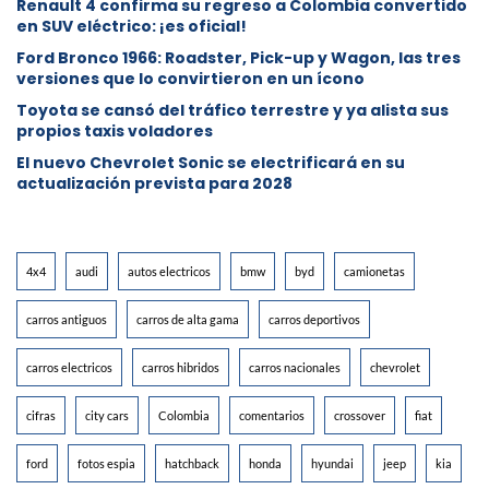
Renault 4 confirma su regreso a Colombia convertido
en SUV eléctrico: ¡es oficial!
Ford Bronco 1966: Roadster, Pick-up y Wagon, las tres
versiones que lo convirtieron en un ícono
Toyota se cansó del tráfico terrestre y ya alista sus
propios taxis voladores
El nuevo Chevrolet Sonic se electrificará en su
actualización prevista para 2028
4x4
audi
autos electricos
bmw
byd
camionetas
carros antiguos
carros de alta gama
carros deportivos
carros electricos
carros hibridos
carros nacionales
chevrolet
cifras
city cars
Colombia
comentarios
crossover
fiat
ford
fotos espia
hatchback
honda
hyundai
jeep
kia