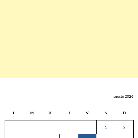
agosto 2026
L
M
X
J
V
S
D
1
2