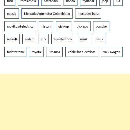
ford
fotos espia
hatchback
honda
hyundai
jeep
kia
mazda
Mercado Automotor Colombiano
mercedes benz
movilidad electrica
nissan
pick-up
pick ups
porsche
renault
sedan
suv
suv electrico
suzuki
tesla
todoterreno
toyota
urbanos
vehiculos electricos
volkswagen