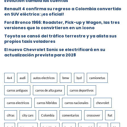
Evolution cambia las cuentas
Renault 4 confirma su regreso a Colombia convertido
en SUV eléctrico: ¡es oficial!
Ford Bronco 1966: Roadster, Pick-up y Wagon, las tres
versiones que lo convirtieron en un ícono
Toyota se cansó del tráfico terrestre y ya alista sus
propios taxis voladores
El nuevo Chevrolet Sonic se electrificará en su
actualización prevista para 2028
4x4
audi
autos electricos
bmw
byd
camionetas
carros antiguos
carros de alta gama
carros deportivos
carros electricos
carros hibridos
carros nacionales
chevrolet
cifras
city cars
Colombia
comentarios
crossover
fiat