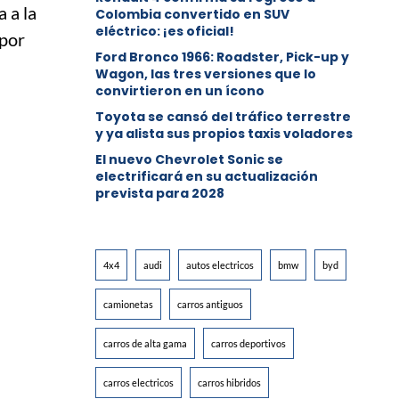
 a la
Colombia convertido en SUV
eléctrico: ¡es oficial!
 por
Ford Bronco 1966: Roadster, Pick-up y
Wagon, las tres versiones que lo
convirtieron en un ícono
Toyota se cansó del tráfico terrestre
y ya alista sus propios taxis voladores
El nuevo Chevrolet Sonic se
electrificará en su actualización
prevista para 2028
4x4
audi
autos electricos
bmw
byd
camionetas
carros antiguos
carros de alta gama
carros deportivos
carros electricos
carros hibridos