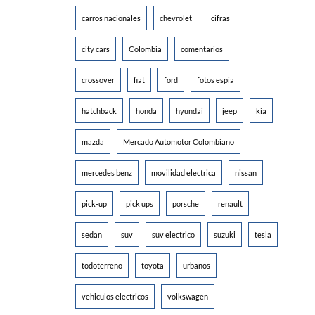
carros nacionales
chevrolet
cifras
city cars
Colombia
comentarios
crossover
fiat
ford
fotos espia
hatchback
honda
hyundai
jeep
kia
mazda
Mercado Automotor Colombiano
mercedes benz
movilidad electrica
nissan
pick-up
pick ups
porsche
renault
sedan
suv
suv electrico
suzuki
tesla
todoterreno
toyota
urbanos
vehiculos electricos
volkswagen