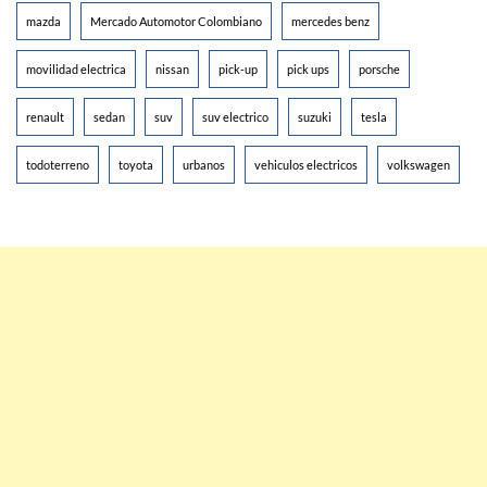
mazda
Mercado Automotor Colombiano
mercedes benz
movilidad electrica
nissan
pick-up
pick ups
porsche
renault
sedan
suv
suv electrico
suzuki
tesla
todoterreno
toyota
urbanos
vehiculos electricos
volkswagen