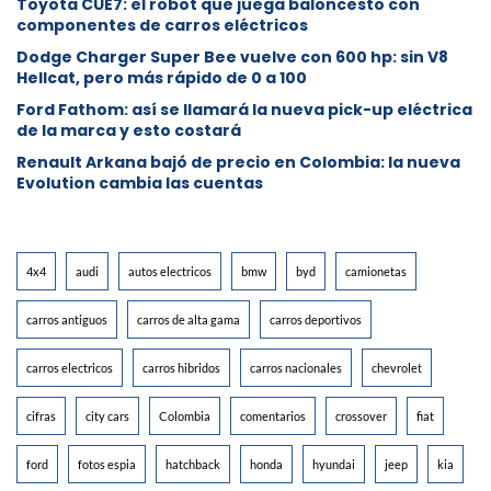
Toyota CUE7: el robot que juega baloncesto con
componentes de carros eléctricos
Dodge Charger Super Bee vuelve con 600 hp: sin V8
Hellcat, pero más rápido de 0 a 100
Ford Fathom: así se llamará la nueva pick-up eléctrica
de la marca y esto costará
Renault Arkana bajó de precio en Colombia: la nueva
Evolution cambia las cuentas
4x4
audi
autos electricos
bmw
byd
camionetas
carros antiguos
carros de alta gama
carros deportivos
carros electricos
carros hibridos
carros nacionales
chevrolet
cifras
city cars
Colombia
comentarios
crossover
fiat
ford
fotos espia
hatchback
honda
hyundai
jeep
kia