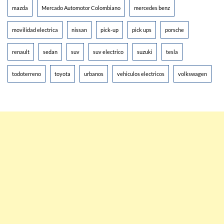
mazda
Mercado Automotor Colombiano
mercedes benz
movilidad electrica
nissan
pick-up
pick ups
porsche
renault
sedan
suv
suv electrico
suzuki
tesla
todoterreno
toyota
urbanos
vehiculos electricos
volkswagen