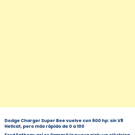
Dodge Charger Super Bee vuelve con 600 hp: sin V8
Hellcat, pero más rápido de 0 a 100
Ford Fathom: así se llamará la nueva pick-up eléctrica