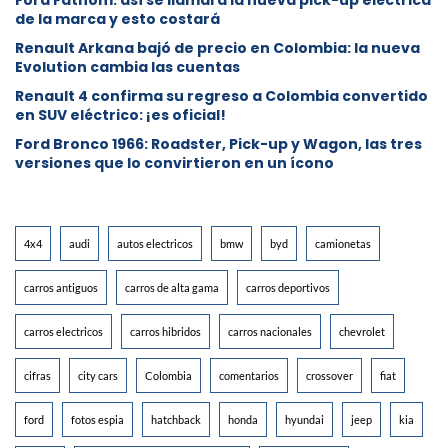
de la marca y esto costará
Renault Arkana bajó de precio en Colombia: la nueva
Evolution cambia las cuentas
Renault 4 confirma su regreso a Colombia convertido
en SUV eléctrico: ¡es oficial!
Ford Bronco 1966: Roadster, Pick-up y Wagon, las tres
versiones que lo convirtieron en un ícono
4x4
audi
autos electricos
bmw
byd
camionetas
carros antiguos
carros de alta gama
carros deportivos
carros electricos
carros hibridos
carros nacionales
chevrolet
cifras
city cars
Colombia
comentarios
crossover
fiat
ford
fotos espia
hatchback
honda
hyundai
jeep
kia