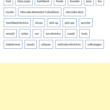
ford
fotos espia
hatchback
honda
hyundai
jeep
kia
mazda
Mercado Automotor Colombiano
mercedes benz
movilidad electrica
nissan
pick-up
pick ups
porsche
renault
sedan
suv
suv electrico
suzuki
tesla
todoterreno
toyota
urbanos
vehiculos electricos
volkswagen