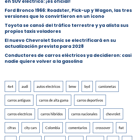
en SUV eléctrico: ¡es oficial!
Ford Bronco 1966: Roadster, Pick-up y Wagon, las tres
versiones que lo convirtieron en un ícono
Toyota se cansó del tráfico terrestre y ya alista sus
propios taxis voladores
El nuevo Chevrolet Sonic se electrificará en su
actualización prevista para 2028
Conductores de carros eléctricos ya decidieron: casi
nadie quiere volver a la gasolina
4x4
audi
autos electricos
bmw
byd
camionetas
carros antiguos
carros de alta gama
carros deportivos
carros electricos
carros hibridos
carros nacionales
chevrolet
cifras
city cars
Colombia
comentarios
crossover
fiat