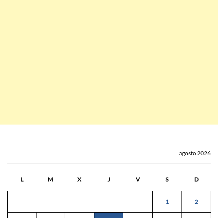
agosto 2026
L
M
X
J
V
S
D
1
2