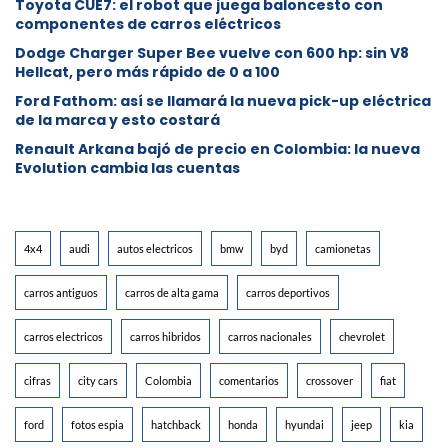
Toyota CUE7: el robot que juega baloncesto con
componentes de carros eléctricos
Dodge Charger Super Bee vuelve con 600 hp: sin V8
Hellcat, pero más rápido de 0 a 100
Ford Fathom: así se llamará la nueva pick-up eléctrica
de la marca y esto costará
Renault Arkana bajó de precio en Colombia: la nueva
Evolution cambia las cuentas
4x4
audi
autos electricos
bmw
byd
camionetas
carros antiguos
carros de alta gama
carros deportivos
carros electricos
carros hibridos
carros nacionales
chevrolet
cifras
city cars
Colombia
comentarios
crossover
fiat
ford
fotos espia
hatchback
honda
hyundai
jeep
kia