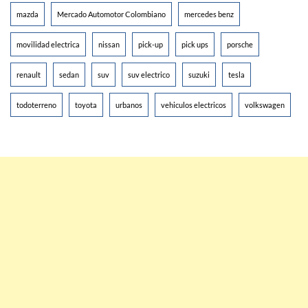
mazda
Mercado Automotor Colombiano
mercedes benz
movilidad electrica
nissan
pick-up
pick ups
porsche
renault
sedan
suv
suv electrico
suzuki
tesla
todoterreno
toyota
urbanos
vehiculos electricos
volkswagen