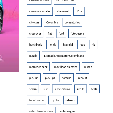
carros electricos
carros hibridos
carros nacionales
chevrolet
cifras
city cars
Colombia
comentarios
crossover
fiat
ford
fotos espia
hatchback
honda
hyundai
jeep
kia
mazda
Mercado Automotor Colombiano
mercedes benz
movilidad electrica
nissan
pick-up
pick ups
porsche
renault
sedan
suv
suv electrico
suzuki
tesla
todoterreno
toyota
urbanos
vehiculos electricos
volkswagen