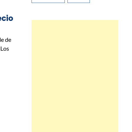
ecio
de de
 Los