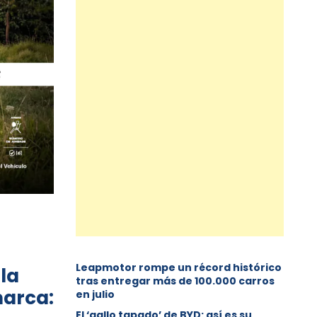
Leapmotor rompe un récord histórico
 la
tras entregar más de 100.000 carros
marca:
en julio
El ‘gallo tapado’ de BYD: así es su