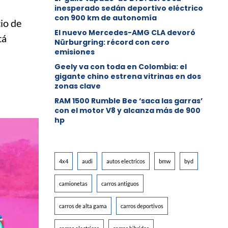
inesperado sedán deportivo eléctrico
con 900 km de autonomía
io de
El nuevo Mercedes-AMG CLA devoró
tá
Nürburgring: récord con cero
emisiones
Geely va con toda en Colombia: el
gigante chino estrena vitrinas en dos
zonas clave
RAM 1500 Rumble Bee ‘saca las garras’
con el motor V8 y alcanza más de 900
hp
4x4
audi
autos electricos
bmw
byd
camionetas
carros antiguos
carros de alta gama
carros deportivos