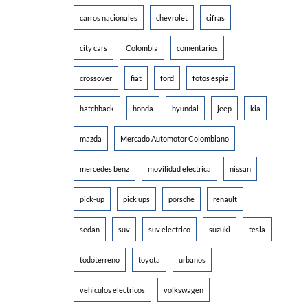
carros nacionales
chevrolet
cifras
city cars
Colombia
comentarios
crossover
fiat
ford
fotos espia
hatchback
honda
hyundai
jeep
kia
mazda
Mercado Automotor Colombiano
mercedes benz
movilidad electrica
nissan
pick-up
pick ups
porsche
renault
sedan
suv
suv electrico
suzuki
tesla
todoterreno
toyota
urbanos
vehiculos electricos
volkswagen