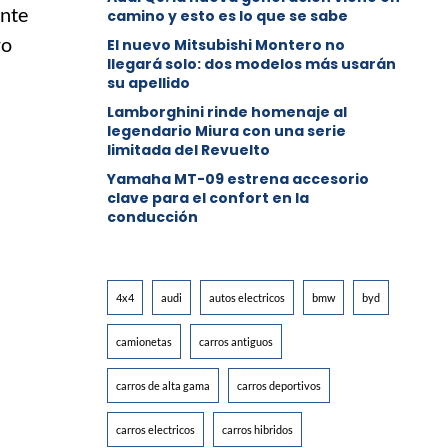
ente
camino y esto es lo que se sabe
ro
⁠El nuevo Mitsubishi Montero no
llegará solo: dos modelos más usarán
su apellido
Lamborghini rinde homenaje al
legendario Miura con una serie
limitada del Revuelto
Yamaha MT-09 estrena accesorio
clave para el confort en la
conducción
4x4
audi
autos electricos
bmw
byd
camionetas
carros antiguos
carros de alta gama
carros deportivos
carros electricos
carros hibridos