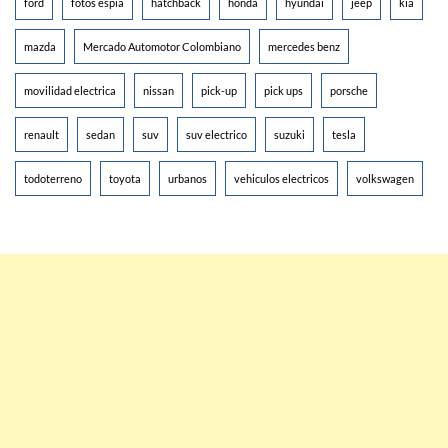
ford
fotos espia
hatchback
honda
hyundai
jeep
kia
mazda
Mercado Automotor Colombiano
mercedes benz
movilidad electrica
nissan
pick-up
pick ups
porsche
renault
sedan
suv
suv electrico
suzuki
tesla
todoterreno
toyota
urbanos
vehiculos electricos
volkswagen