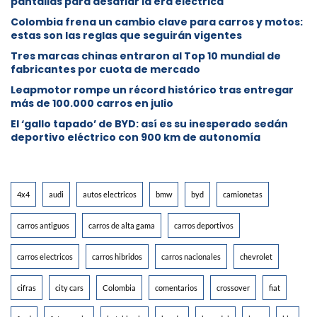
pantallas para desafiar la era eléctrica
Colombia frena un cambio clave para carros y motos:
estas son las reglas que seguirán vigentes
Tres marcas chinas entraron al Top 10 mundial de
fabricantes por cuota de mercado
Leapmotor rompe un récord histórico tras entregar
más de 100.000 carros en julio
El ‘gallo tapado’ de BYD: así es su inesperado sedán
deportivo eléctrico con 900 km de autonomía
4x4
audi
autos electricos
bmw
byd
camionetas
carros antiguos
carros de alta gama
carros deportivos
carros electricos
carros hibridos
carros nacionales
chevrolet
cifras
city cars
Colombia
comentarios
crossover
fiat