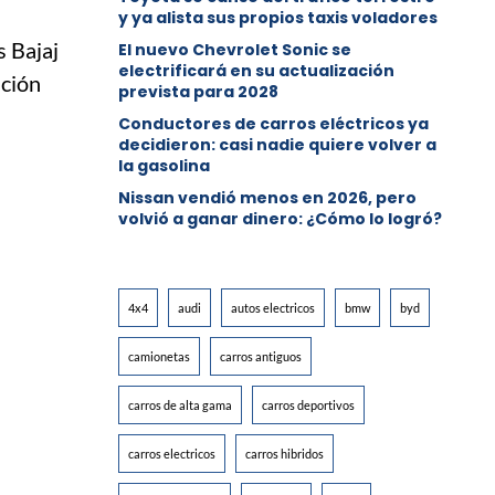
y ya alista sus propios taxis voladores
 Bajaj
El nuevo Chevrolet Sonic se
electrificará en su actualización
ición
prevista para 2028
Conductores de carros eléctricos ya
decidieron: casi nadie quiere volver a
la gasolina
Nissan vendió menos en 2026, pero
volvió a ganar dinero: ¿Cómo lo logró?
4x4
audi
autos electricos
bmw
byd
camionetas
carros antiguos
carros de alta gama
carros deportivos
carros electricos
carros hibridos