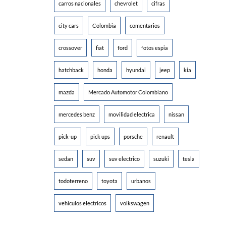
carros nacionales
chevrolet
cifras
city cars
Colombia
comentarios
crossover
fiat
ford
fotos espia
hatchback
honda
hyundai
jeep
kia
mazda
Mercado Automotor Colombiano
mercedes benz
movilidad electrica
nissan
pick-up
pick ups
porsche
renault
sedan
suv
suv electrico
suzuki
tesla
todoterreno
toyota
urbanos
vehiculos electricos
volkswagen