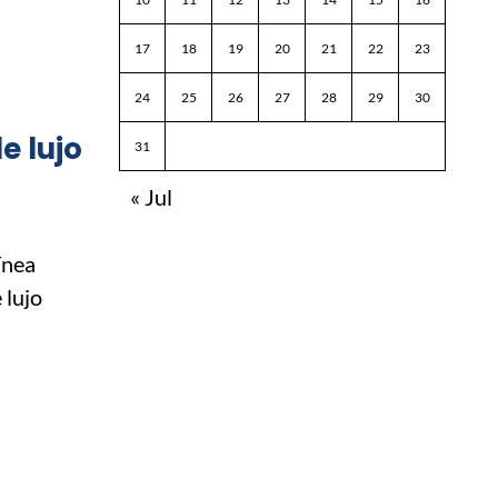
17
18
19
20
21
22
23
24
25
26
27
28
29
30
e lujo
31
« Jul
ínea
 lujo