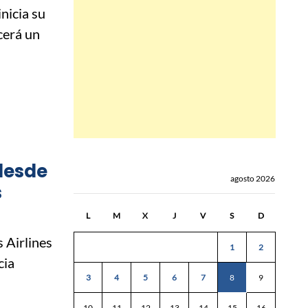
nicia su
cerá un
 desde
agosto 2026
s
L
M
X
J
V
S
D
 Airlines
1
2
cia
3
4
5
6
7
8
9
10
11
12
13
14
15
16