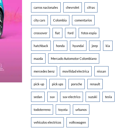
carros nacionales
chevrolet
cifras
city cars
Colombia
comentarios
crossover
fiat
ford
fotos espia
hatchback
honda
hyundai
jeep
kia
mazda
Mercado Automotor Colombiano
mercedes benz
movilidad electrica
nissan
pick-up
pick ups
porsche
renault
sedan
suv
suv electrico
suzuki
tesla
todoterreno
toyota
urbanos
vehiculos electricos
volkswagen