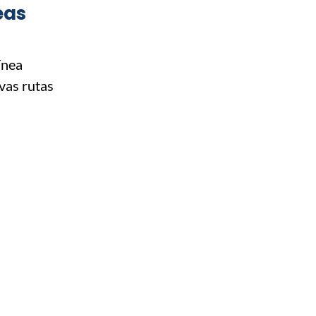
eas
ínea
vas rutas