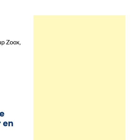
up Zoox,
ue
r en