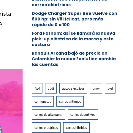
carros eléctricos
rista
Dodge Charger Super Bee vuelve con
600 hp: sin V8 Hellcat, pero más
os
rápido de 0 a 100
Ford Fathom: así se llamará la nueva
pick-up eléctrica de la marca y esto
costará
Renault Arkana bajó de precio en
Colombia: la nueva Evolution cambia
las cuentas
4x4
audi
autos electricos
bmw
byd
camionetas
carros antiguos
carros de alta gama
carros deportivos
carros electricos
carros hibridos