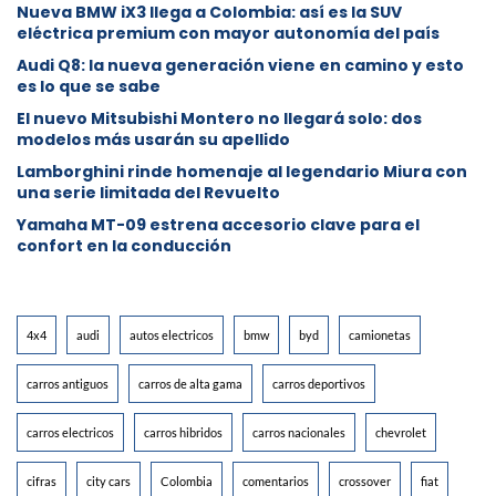
Nueva BMW iX3 llega a Colombia: así es la SUV
eléctrica premium con mayor autonomía del país
Audi Q8: la nueva generación viene en camino y esto
es lo que se sabe
⁠El nuevo Mitsubishi Montero no llegará solo: dos
modelos más usarán su apellido
Lamborghini rinde homenaje al legendario Miura con
una serie limitada del Revuelto
Yamaha MT-09 estrena accesorio clave para el
confort en la conducción
4x4
audi
autos electricos
bmw
byd
camionetas
carros antiguos
carros de alta gama
carros deportivos
carros electricos
carros hibridos
carros nacionales
chevrolet
cifras
city cars
Colombia
comentarios
crossover
fiat