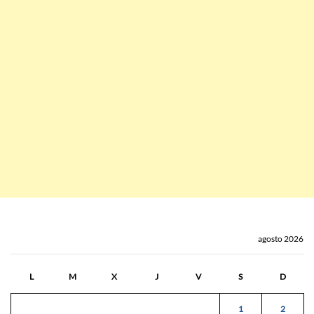
agosto 2026
L
M
X
J
V
S
D
1
2