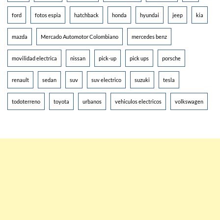
ford
fotos espia
hatchback
honda
hyundai
jeep
kia
mazda
Mercado Automotor Colombiano
mercedes benz
movilidad electrica
nissan
pick-up
pick ups
porsche
renault
sedan
suv
suv electrico
suzuki
tesla
todoterreno
toyota
urbanos
vehiculos electricos
volkswagen