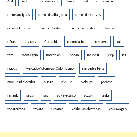
4x4
audi
autos electricos
bmw
byd
camionetas
carros antiguos
carros de alta gama
carros deportivos
carros electricos
carros hibridos
carros nacionales
chevrolet
cifras
city cars
Colombia
comentarios
crossover
fiat
ford
fotos espia
hatchback
honda
hyundai
jeep
kia
mazda
Mercado Automotor Colombiano
mercedes benz
movilidad electrica
nissan
pick-up
pick ups
porsche
renault
sedan
suv
suv electrico
suzuki
tesla
todoterreno
toyota
urbanos
vehiculos electricos
volkswagen