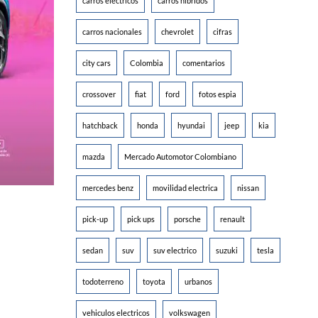
carros electricos
carros hibridos
carros nacionales
chevrolet
cifras
city cars
Colombia
comentarios
crossover
fiat
ford
fotos espia
hatchback
honda
hyundai
jeep
kia
mazda
Mercado Automotor Colombiano
mercedes benz
movilidad electrica
nissan
pick-up
pick ups
porsche
renault
sedan
suv
suv electrico
suzuki
tesla
todoterreno
toyota
urbanos
vehiculos electricos
volkswagen