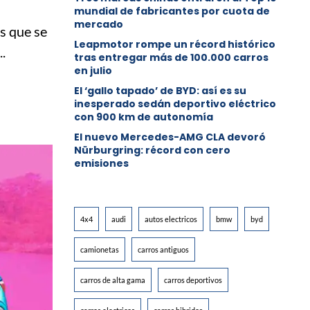
mundial de fabricantes por cuota de
mercado
s que se
Leapmotor rompe un récord histórico
.
tras entregar más de 100.000 carros
en julio
El ‘gallo tapado’ de BYD: así es su
inesperado sedán deportivo eléctrico
con 900 km de autonomía
El nuevo Mercedes-AMG CLA devoró
Nürburgring: récord con cero
emisiones
4x4
audi
autos electricos
bmw
byd
camionetas
carros antiguos
carros de alta gama
carros deportivos