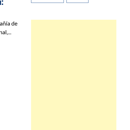
:
añía de
l,...