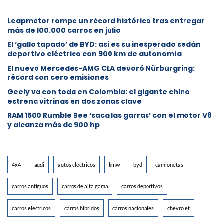
Leapmotor rompe un récord histórico tras entregar
más de 100.000 carros en julio
El ‘gallo tapado’ de BYD: así es su inesperado sedán
deportivo eléctrico con 900 km de autonomía
El nuevo Mercedes-AMG CLA devoró Nürburgring:
récord con cero emisiones
Geely va con toda en Colombia: el gigante chino
estrena vitrinas en dos zonas clave
RAM 1500 Rumble Bee ‘saca las garras’ con el motor V8
y alcanza más de 900 hp
4x4
audi
autos electricos
bmw
byd
camionetas
carros antiguos
carros de alta gama
carros deportivos
carros electricos
carros hibridos
carros nacionales
chevrolet