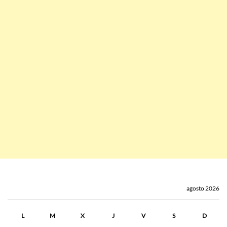
agosto 2026
L
M
X
J
V
S
D