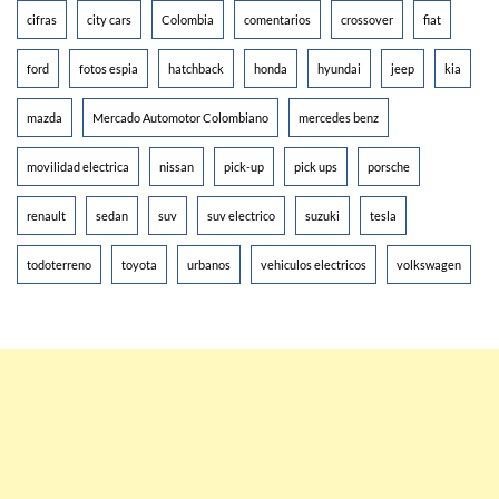
cifras
city cars
Colombia
comentarios
crossover
fiat
ford
fotos espia
hatchback
honda
hyundai
jeep
kia
mazda
Mercado Automotor Colombiano
mercedes benz
movilidad electrica
nissan
pick-up
pick ups
porsche
renault
sedan
suv
suv electrico
suzuki
tesla
todoterreno
toyota
urbanos
vehiculos electricos
volkswagen