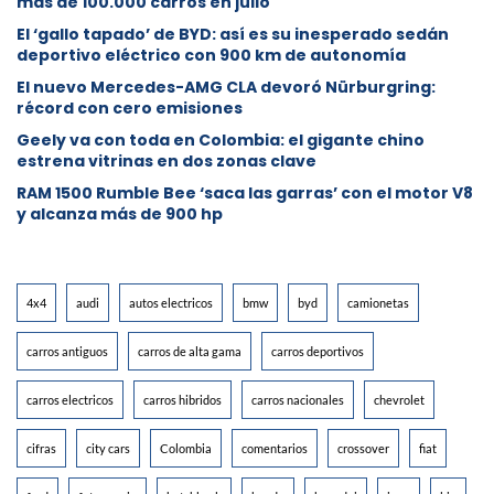
más de 100.000 carros en julio
El ‘gallo tapado’ de BYD: así es su inesperado sedán
deportivo eléctrico con 900 km de autonomía
El nuevo Mercedes-AMG CLA devoró Nürburgring:
récord con cero emisiones
Geely va con toda en Colombia: el gigante chino
estrena vitrinas en dos zonas clave
RAM 1500 Rumble Bee ‘saca las garras’ con el motor V8
y alcanza más de 900 hp
4x4
audi
autos electricos
bmw
byd
camionetas
carros antiguos
carros de alta gama
carros deportivos
carros electricos
carros hibridos
carros nacionales
chevrolet
cifras
city cars
Colombia
comentarios
crossover
fiat