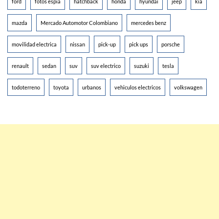
ford
fotos espia
hatchback
honda
hyundai
jeep
kia
mazda
Mercado Automotor Colombiano
mercedes benz
movilidad electrica
nissan
pick-up
pick ups
porsche
renault
sedan
suv
suv electrico
suzuki
tesla
todoterreno
toyota
urbanos
vehiculos electricos
volkswagen