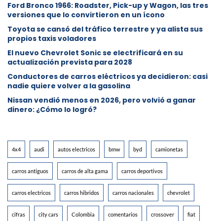
Ford Bronco 1966: Roadster, Pick-up y Wagon, las tres
versiones que lo convirtieron en un ícono
Toyota se cansó del tráfico terrestre y ya alista sus
propios taxis voladores
El nuevo Chevrolet Sonic se electrificará en su
actualización prevista para 2028
Conductores de carros eléctricos ya decidieron: casi
nadie quiere volver a la gasolina
Nissan vendió menos en 2026, pero volvió a ganar
dinero: ¿Cómo lo logró?
4x4
audi
autos electricos
bmw
byd
camionetas
carros antiguos
carros de alta gama
carros deportivos
carros electricos
carros hibridos
carros nacionales
chevrolet
cifras
city cars
Colombia
comentarios
crossover
fiat