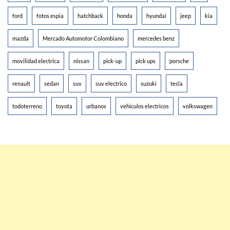
ford
fotos espia
hatchback
honda
hyundai
jeep
kia
mazda
Mercado Automotor Colombiano
mercedes benz
movilidad electrica
nissan
pick-up
pick ups
porsche
renault
sedan
suv
suv electrico
suzuki
tesla
todoterreno
toyota
urbanos
vehiculos electricos
volkswagen