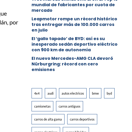
mundial de fabricantes por cuota de
mercado
que
Leapmotor rompe un récord histórico
dán, por
tras entregar más de 100.000 carros
en julio
El ‘gallo tapado’ de BYD: así es su
inesperado sedán deportivo eléctrico
con 900 km de autonomía
El nuevo Mercedes-AMG CLA devoró
Nürburgring: récord con cero
emisiones
4x4
audi
autos electricos
bmw
byd
camionetas
carros antiguos
carros de alta gama
carros deportivos