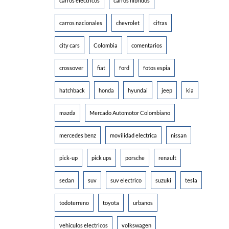
carros electricos
carros hibridos
carros nacionales
chevrolet
cifras
city cars
Colombia
comentarios
crossover
fiat
ford
fotos espia
hatchback
honda
hyundai
jeep
kia
mazda
Mercado Automotor Colombiano
mercedes benz
movilidad electrica
nissan
pick-up
pick ups
porsche
renault
sedan
suv
suv electrico
suzuki
tesla
todoterreno
toyota
urbanos
vehiculos electricos
volkswagen