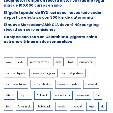
Leapmotor rompe un récord histórico tras entregar
más de 100.000 carros en julio
El ‘gallo tapado’ de BYD: así es su inesperado sedán
deportivo eléctrico con 900 km de autonomía
El nuevo Mercedes-AMG CLA devoró Nürburgring:
récord con cero emisiones
Geely va con toda en Colombia: el gigante chino
estrena vitrinas en dos zonas clave
4x4
audi
autos electricos
bmw
byd
camionetas
carros antiguos
carros de alta gama
carros deportivos
carros electricos
carros hibridos
carros nacionales
chevrolet
cifras
city cars
Colombia
comentarios
crossover
fiat
ford
fotos espia
hatchback
honda
hyundai
jeep
kia