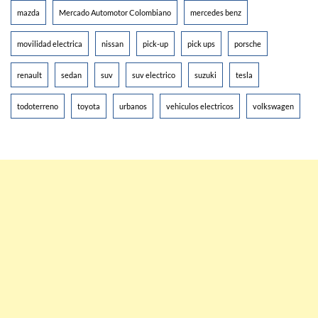
mazda
Mercado Automotor Colombiano
mercedes benz
movilidad electrica
nissan
pick-up
pick ups
porsche
renault
sedan
suv
suv electrico
suzuki
tesla
todoterreno
toyota
urbanos
vehiculos electricos
volkswagen