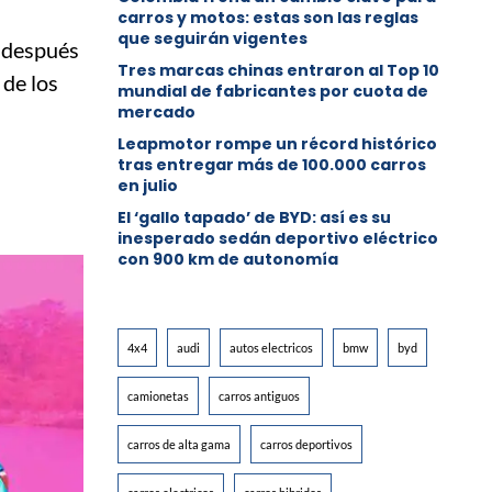
carros y motos: estas son las reglas
que seguirán vigentes
 después
Tres marcas chinas entraron al Top 10
 de los
mundial de fabricantes por cuota de
mercado
Leapmotor rompe un récord histórico
tras entregar más de 100.000 carros
en julio
El ‘gallo tapado’ de BYD: así es su
inesperado sedán deportivo eléctrico
con 900 km de autonomía
4x4
audi
autos electricos
bmw
byd
camionetas
carros antiguos
carros de alta gama
carros deportivos