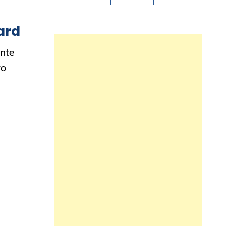
ard
ente
ro