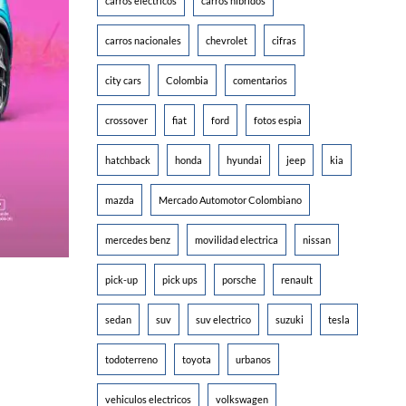
carros electricos
carros hibridos
carros nacionales
chevrolet
cifras
city cars
Colombia
comentarios
crossover
fiat
ford
fotos espia
hatchback
honda
hyundai
jeep
kia
mazda
Mercado Automotor Colombiano
mercedes benz
movilidad electrica
nissan
pick-up
pick ups
porsche
renault
sedan
suv
suv electrico
suzuki
tesla
todoterreno
toyota
urbanos
vehiculos electricos
volkswagen