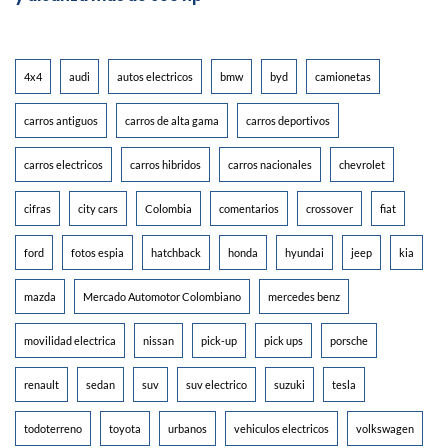
4x4
audi
autos electricos
bmw
byd
camionetas
carros antiguos
carros de alta gama
carros deportivos
carros electricos
carros hibridos
carros nacionales
chevrolet
cifras
city cars
Colombia
comentarios
crossover
fiat
ford
fotos espia
hatchback
honda
hyundai
jeep
kia
mazda
Mercado Automotor Colombiano
mercedes benz
movilidad electrica
nissan
pick-up
pick ups
porsche
renault
sedan
suv
suv electrico
suzuki
tesla
todoterreno
toyota
urbanos
vehiculos electricos
volkswagen