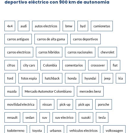
deportivo eléctrico con 900 km de autonomía
4x4
audi
autos electricos
bmw
byd
camionetas
carros antiguos
carros de alta gama
carros deportivos
carros electricos
carros hibridos
carros nacionales
chevrolet
cifras
city cars
Colombia
comentarios
crossover
fiat
ford
fotos espia
hatchback
honda
hyundai
jeep
kia
mazda
Mercado Automotor Colombiano
mercedes benz
movilidad electrica
nissan
pick-up
pick ups
porsche
renault
sedan
suv
suv electrico
suzuki
tesla
todoterreno
toyota
urbanos
vehiculos electricos
volkswagen