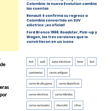
Colombia: la nueva Evolution cambia
las cuentas
Renault 4 confirma su regreso a
Colombia convertido en SUV
eléctrico: ¡es oficial!
Ford Bronco 1966: Roadster, Pick-up y
Wagon, las tres versiones que lo
convirtieron en un ícono
,
4x4
audi
autos electricos
bmw
byd
 de
camionetas
carros antiguos
carros de alta gama
carros deportivos
deras
 por
carros electricos
carros hibridos
carros nacionales
chevrolet
cifras