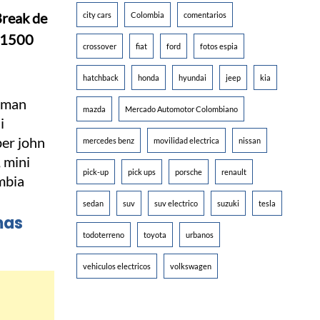
Break de
city cars
Colombia
comentarios
 1500
crossover
fiat
ford
fotos espia
hatchback
honda
hyundai
jeep
kia
mazda
Mercado Automotor Colombiano
mercedes benz
movilidad electrica
nissan
pick-up
pick ups
porsche
renault
sedan
suv
suv electrico
suzuki
tesla
mas
todoterreno
toyota
urbanos
vehiculos electricos
volkswagen