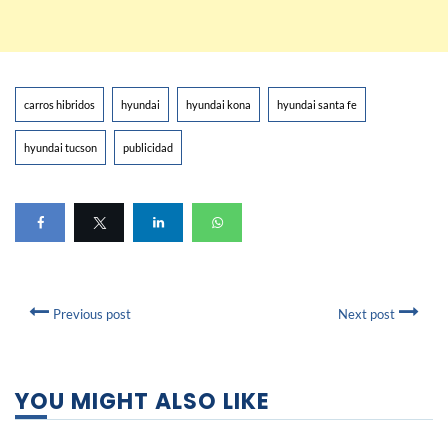
carros hibridos
hyundai
hyundai kona
hyundai santa fe
hyundai tucson
publicidad
Previous post
Next post
YOU MIGHT ALSO LIKE