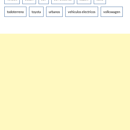
todoterreno
toyota
urbanos
vehiculos electricos
volkswagen