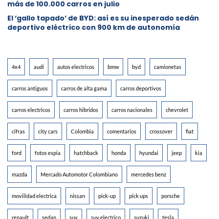
más de 100.000 carros en julio
El ‘gallo tapado’ de BYD: así es su inesperado sedán
deportivo eléctrico con 900 km de autonomía
4x4
audi
autos electricos
bmw
byd
camionetas
carros antiguos
carros de alta gama
carros deportivos
carros electricos
carros hibridos
carros nacionales
chevrolet
cifras
city cars
Colombia
comentarios
crossover
fiat
ford
fotos espia
hatchback
honda
hyundai
jeep
kia
mazda
Mercado Automotor Colombiano
mercedes benz
movilidad electrica
nissan
pick-up
pick ups
porsche
renault
sedan
suv
suv electrico
suzuki
tesla