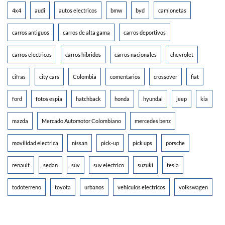
4x4
audi
autos electricos
bmw
byd
camionetas
carros antiguos
carros de alta gama
carros deportivos
carros electricos
carros hibridos
carros nacionales
chevrolet
cifras
city cars
Colombia
comentarios
crossover
fiat
ford
fotos espia
hatchback
honda
hyundai
jeep
kia
mazda
Mercado Automotor Colombiano
mercedes benz
movilidad electrica
nissan
pick-up
pick ups
porsche
renault
sedan
suv
suv electrico
suzuki
tesla
todoterreno
toyota
urbanos
vehiculos electricos
volkswagen