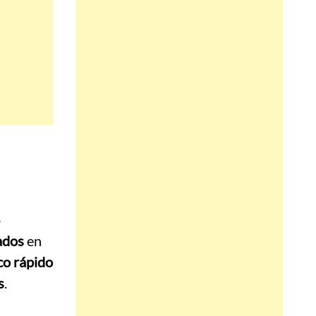
o
ados
en
co rápido
s
.