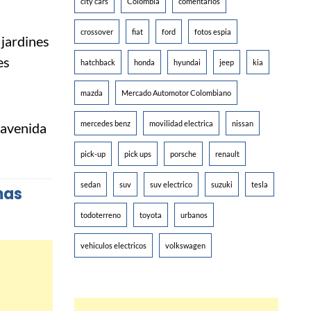
city cars
Colombia
comentarios
crossover
fiat
ford
fotos espia
 jardines
es
hatchback
honda
hyundai
jeep
kia
mazda
Mercado Automotor Colombiano
mercedes benz
movilidad electrica
nissan
pick-up
pick ups
porsche
renault
sedan
suv
suv electrico
suzuki
tesla
mas
todoterreno
toyota
urbanos
vehiculos electricos
volkswagen