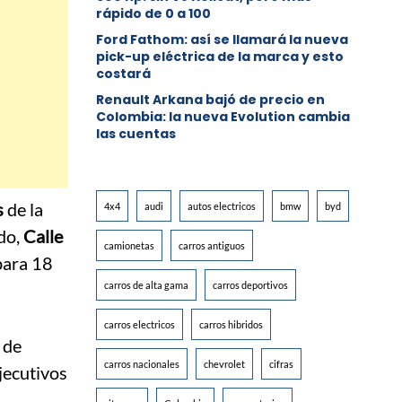
rápido de 0 a 100
Ford Fathom: así se llamará la nueva
pick-up eléctrica de la marca y esto
costará
Renault Arkana bajó de precio en
Colombia: la nueva Evolution cambia
las cuentas
s
de la
4x4
audi
autos electricos
bmw
byd
ado,
Calle
camionetas
carros antiguos
para 18
carros de alta gama
carros deportivos
carros electricos
carros hibridos
 de
carros nacionales
chevrolet
cifras
jecutivos