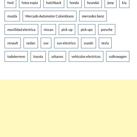
ford
fotos espia
hatchback
honda
hyundai
jeep
kia
mazda
Mercado Automotor Colombiano
mercedes benz
movilidad electrica
nissan
pick-up
pick ups
porsche
renault
sedan
suv
suv electrico
suzuki
tesla
todoterreno
toyota
urbanos
vehiculos electricos
volkswagen