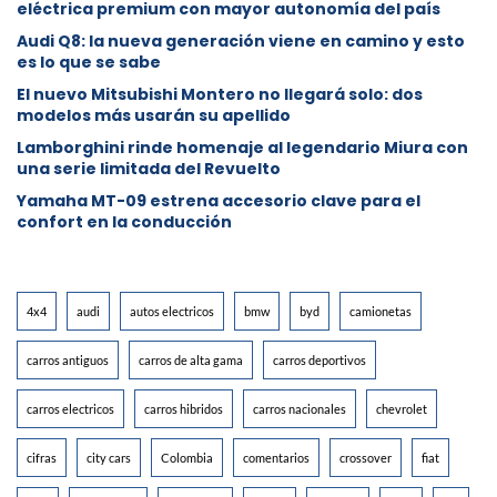
eléctrica premium con mayor autonomía del país
Audi Q8: la nueva generación viene en camino y esto
es lo que se sabe
⁠El nuevo Mitsubishi Montero no llegará solo: dos
modelos más usarán su apellido
Lamborghini rinde homenaje al legendario Miura con
una serie limitada del Revuelto
Yamaha MT-09 estrena accesorio clave para el
confort en la conducción
4x4
audi
autos electricos
bmw
byd
camionetas
carros antiguos
carros de alta gama
carros deportivos
carros electricos
carros hibridos
carros nacionales
chevrolet
cifras
city cars
Colombia
comentarios
crossover
fiat