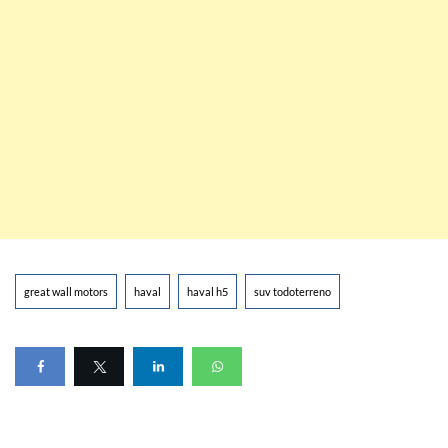
great wall motors
haval
haval h5
suv todoterreno