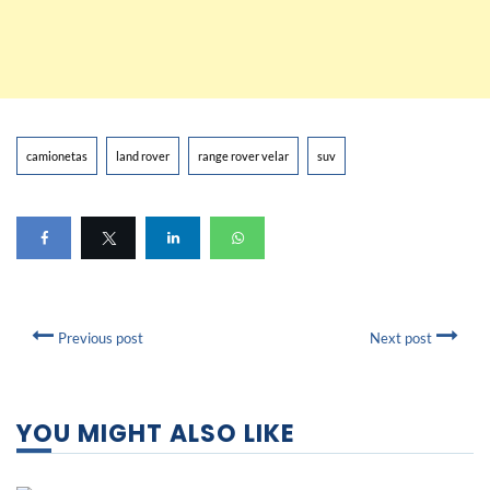
camionetas
land rover
range rover velar
suv
Previous post
Next post
YOU MIGHT ALSO LIKE