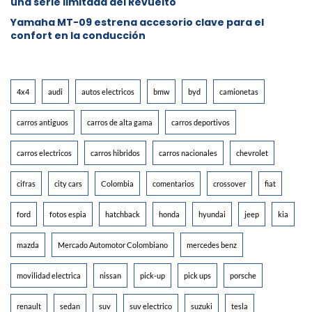
una serie limitada del Revuelto
Yamaha MT-09 estrena accesorio clave para el
confort en la conducción
4x4
audi
autos electricos
bmw
byd
camionetas
carros antiguos
carros de alta gama
carros deportivos
carros electricos
carros hibridos
carros nacionales
chevrolet
cifras
city cars
Colombia
comentarios
crossover
fiat
ford
fotos espia
hatchback
honda
hyundai
jeep
kia
mazda
Mercado Automotor Colombiano
mercedes benz
movilidad electrica
nissan
pick-up
pick ups
porsche
renault
sedan
suv
suv electrico
suzuki
tesla