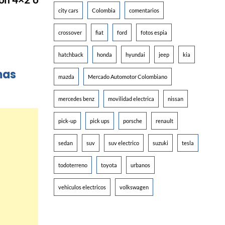
city cars
Colombia
comentarios
crossover
fiat
ford
fotos espia
hatchback
honda
hyundai
jeep
kia
mas
mazda
Mercado Automotor Colombiano
mercedes benz
movilidad electrica
nissan
pick-up
pick ups
porsche
renault
sedan
suv
suv electrico
suzuki
tesla
todoterreno
toyota
urbanos
vehiculos electricos
volkswagen