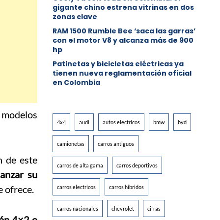
gigante chino estrena vitrinas en dos
zonas clave
RAM 1500 Rumble Bee ‘saca las garras’
con el motor V8 y alcanza más de 900
hp
Patinetas y bicicletas eléctricas ya
tienen nueva reglamentación oficial
en Colombia
s modelos
4x4
audi
autos electricos
bmw
byd
camionetas
carros antiguos
n de este
carros de alta gama
carros deportivos
ianzar su
 ofrece.
carros electricos
carros hibridos
carros nacionales
chevrolet
cifras
ión 4×2 o