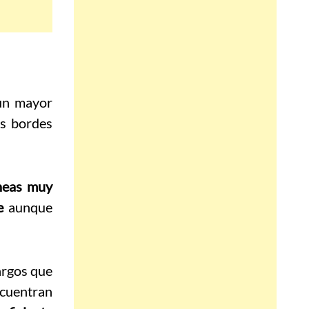
un mayor
os bordes
íneas muy
e
aunque
largos que
cuentran