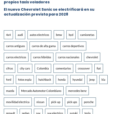
propios taxis voladores
El nuevo Chevrolet Sonic se electrificará en su
actualización prevista para 2028
4x4
audi
autos electricos
bmw
byd
camionetas
carros antiguos
carros de alta gama
carros deportivos
carros electricos
carros hibridos
carros nacionales
chevrolet
cifras
city cars
Colombia
comentarios
crossover
fiat
ford
fotos espia
hatchback
honda
hyundai
jeep
kia
mazda
Mercado Automotor Colombiano
mercedes benz
movilidad electrica
nissan
pick-up
pick ups
porsche
renault
sedan
suv
suv electrico
suzuki
tesla