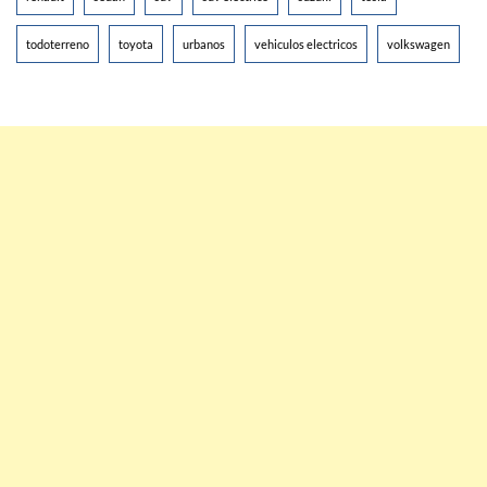
todoterreno
toyota
urbanos
vehiculos electricos
volkswagen