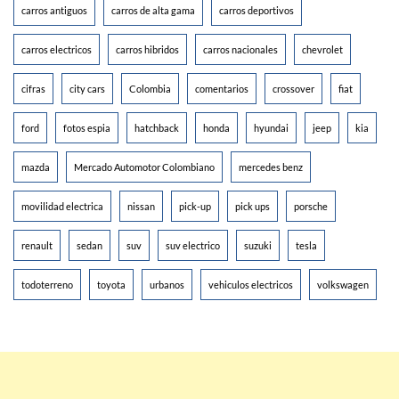
carros antiguos
carros de alta gama
carros deportivos
carros electricos
carros hibridos
carros nacionales
chevrolet
cifras
city cars
Colombia
comentarios
crossover
fiat
ford
fotos espia
hatchback
honda
hyundai
jeep
kia
mazda
Mercado Automotor Colombiano
mercedes benz
movilidad electrica
nissan
pick-up
pick ups
porsche
renault
sedan
suv
suv electrico
suzuki
tesla
todoterreno
toyota
urbanos
vehiculos electricos
volkswagen