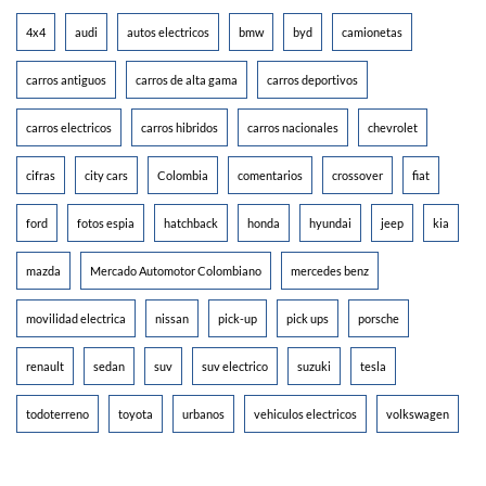
4x4
audi
autos electricos
bmw
byd
camionetas
carros antiguos
carros de alta gama
carros deportivos
carros electricos
carros hibridos
carros nacionales
chevrolet
cifras
city cars
Colombia
comentarios
crossover
fiat
ford
fotos espia
hatchback
honda
hyundai
jeep
kia
mazda
Mercado Automotor Colombiano
mercedes benz
movilidad electrica
nissan
pick-up
pick ups
porsche
renault
sedan
suv
suv electrico
suzuki
tesla
todoterreno
toyota
urbanos
vehiculos electricos
volkswagen