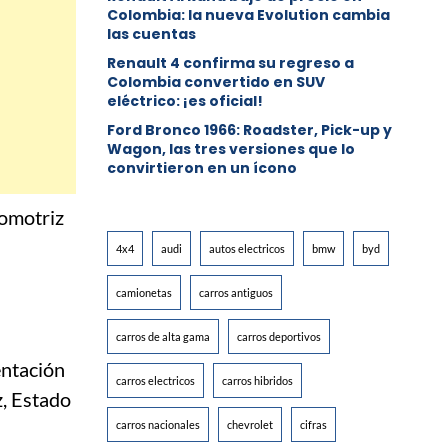
Colombia: la nueva Evolution cambia
las cuentas
Renault 4 confirma su regreso a
Colombia convertido en SUV
eléctrico: ¡es oficial!
Ford Bronco 1966: Roadster, Pick-up y
Wagon, las tres versiones que lo
convirtieron en un ícono
tomotriz
4x4
audi
autos electricos
bmw
byd
camionetas
carros antiguos
carros de alta gama
carros deportivos
entación
carros electricos
carros hibridos
z, Estado
carros nacionales
chevrolet
cifras