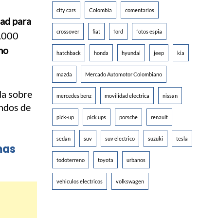
city cars
Colombia
comentarios
ad para
crossover
fiat
ford
fotos espia
0.000
mo
hatchback
honda
hyundai
jeep
kia
mazda
Mercado Automotor Colombiano
mercedes benz
movilidad electrica
nissan
pick-up
pick ups
porsche
renault
sedan
suv
suv electrico
suzuki
tesla
mas
todoterreno
toyota
urbanos
vehiculos electricos
volkswagen