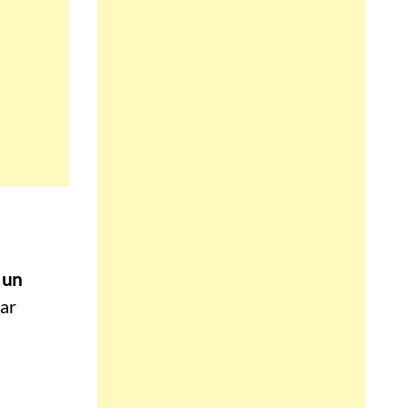
 un
lar