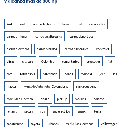
y alcanza más de 900 hp
4x4
audi
autos electricos
bmw
byd
camionetas
carros antiguos
carros de alta gama
carros deportivos
carros electricos
carros hibridos
carros nacionales
chevrolet
cifras
city cars
Colombia
comentarios
crossover
fiat
ford
fotos espia
hatchback
honda
hyundai
jeep
kia
mazda
Mercado Automotor Colombiano
mercedes benz
movilidad electrica
nissan
pick-up
pick ups
porsche
renault
sedan
suv
suv electrico
suzuki
tesla
todoterreno
toyota
urbanos
vehiculos electricos
volkswagen