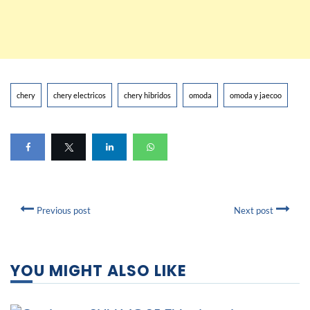
chery
chery electricos
chery hibridos
omoda
omoda y jaecoo
Previous post
Next post
YOU MIGHT ALSO LIKE