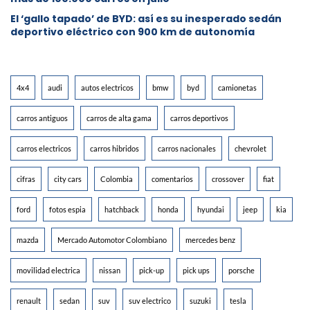
El ‘gallo tapado’ de BYD: así es su inesperado sedán
deportivo eléctrico con 900 km de autonomía
4x4
audi
autos electricos
bmw
byd
camionetas
carros antiguos
carros de alta gama
carros deportivos
carros electricos
carros hibridos
carros nacionales
chevrolet
cifras
city cars
Colombia
comentarios
crossover
fiat
ford
fotos espia
hatchback
honda
hyundai
jeep
kia
mazda
Mercado Automotor Colombiano
mercedes benz
movilidad electrica
nissan
pick-up
pick ups
porsche
renault
sedan
suv
suv electrico
suzuki
tesla