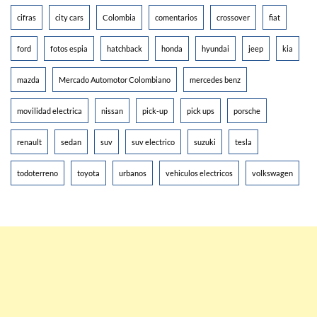
cifras
city cars
Colombia
comentarios
crossover
fiat
ford
fotos espia
hatchback
honda
hyundai
jeep
kia
mazda
Mercado Automotor Colombiano
mercedes benz
movilidad electrica
nissan
pick-up
pick ups
porsche
renault
sedan
suv
suv electrico
suzuki
tesla
todoterreno
toyota
urbanos
vehiculos electricos
volkswagen