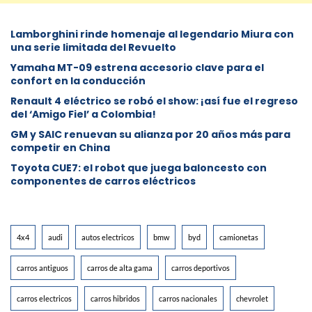
Lamborghini rinde homenaje al legendario Miura con
una serie limitada del Revuelto
Yamaha MT-09 estrena accesorio clave para el
confort en la conducción
Renault 4 eléctrico se robó el show: ¡así fue el regreso
del ‘Amigo Fiel’ a Colombia!
GM y SAIC renuevan su alianza por 20 años más para
competir en China
Toyota CUE7: el robot que juega baloncesto con
componentes de carros eléctricos
4x4
audi
autos electricos
bmw
byd
camionetas
carros antiguos
carros de alta gama
carros deportivos
carros electricos
carros hibridos
carros nacionales
chevrolet