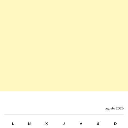
agosto 2026
L
M
X
J
V
S
D