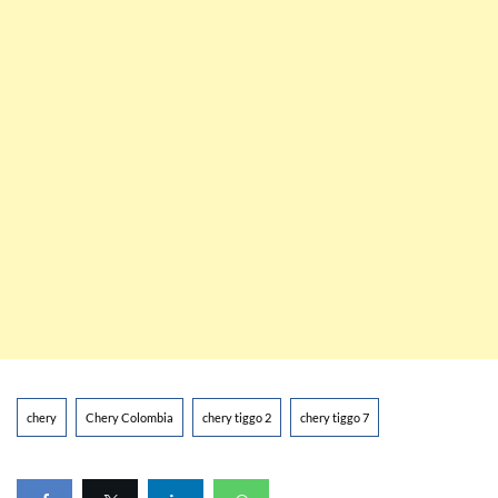
chery
Chery Colombia
chery tiggo 2
chery tiggo 7