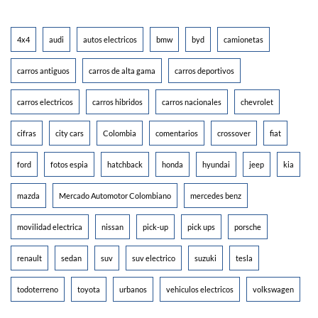
4x4
audi
autos electricos
bmw
byd
camionetas
carros antiguos
carros de alta gama
carros deportivos
carros electricos
carros hibridos
carros nacionales
chevrolet
cifras
city cars
Colombia
comentarios
crossover
fiat
ford
fotos espia
hatchback
honda
hyundai
jeep
kia
mazda
Mercado Automotor Colombiano
mercedes benz
movilidad electrica
nissan
pick-up
pick ups
porsche
renault
sedan
suv
suv electrico
suzuki
tesla
todoterreno
toyota
urbanos
vehiculos electricos
volkswagen