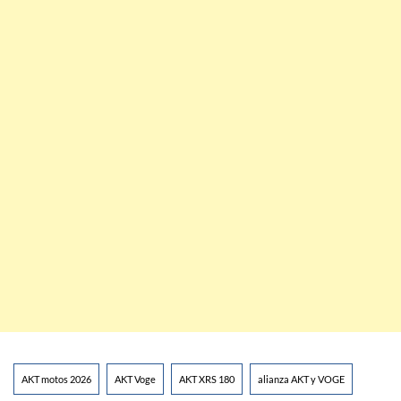
AKT motos 2026
AKT Voge
AKT XRS 180
alianza AKT y VOGE