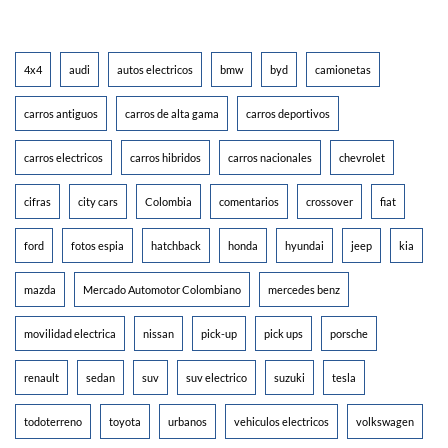
4x4
audi
autos electricos
bmw
byd
camionetas
carros antiguos
carros de alta gama
carros deportivos
carros electricos
carros hibridos
carros nacionales
chevrolet
cifras
city cars
Colombia
comentarios
crossover
fiat
ford
fotos espia
hatchback
honda
hyundai
jeep
kia
mazda
Mercado Automotor Colombiano
mercedes benz
movilidad electrica
nissan
pick-up
pick ups
porsche
renault
sedan
suv
suv electrico
suzuki
tesla
todoterreno
toyota
urbanos
vehiculos electricos
volkswagen