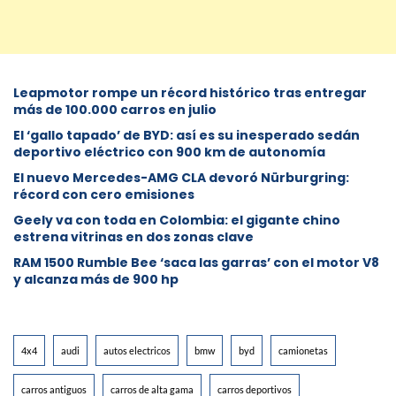
Leapmotor rompe un récord histórico tras entregar
más de 100.000 carros en julio
El ‘gallo tapado’ de BYD: así es su inesperado sedán
deportivo eléctrico con 900 km de autonomía
El nuevo Mercedes-AMG CLA devoró Nürburgring:
récord con cero emisiones
Geely va con toda en Colombia: el gigante chino
estrena vitrinas en dos zonas clave
RAM 1500 Rumble Bee ‘saca las garras’ con el motor V8
y alcanza más de 900 hp
4x4
audi
autos electricos
bmw
byd
camionetas
carros antiguos
carros de alta gama
carros deportivos