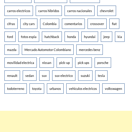
carros electricos
carros hibridos
carros nacionales
chevrolet
cifras
city cars
Colombia
comentarios
crossover
fiat
ford
fotos espia
hatchback
honda
hyundai
jeep
kia
mazda
Mercado Automotor Colombiano
mercedes benz
movilidad electrica
nissan
pick-up
pick ups
porsche
renault
sedan
suv
suv electrico
suzuki
tesla
todoterreno
toyota
urbanos
vehiculos electricos
volkswagen