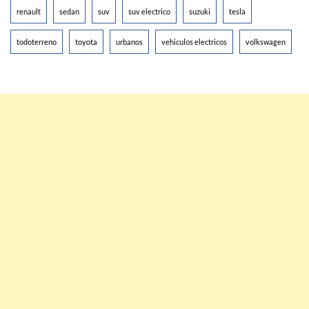
renault
sedan
suv
suv electrico
suzuki
tesla
todoterreno
toyota
urbanos
vehiculos electricos
volkswagen