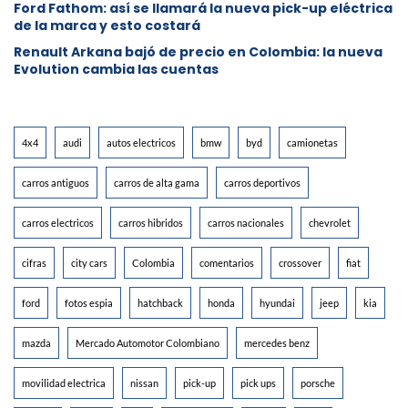
Ford Fathom: así se llamará la nueva pick-up eléctrica
de la marca y esto costará
Renault Arkana bajó de precio en Colombia: la nueva
Evolution cambia las cuentas
4x4
audi
autos electricos
bmw
byd
camionetas
carros antiguos
carros de alta gama
carros deportivos
carros electricos
carros hibridos
carros nacionales
chevrolet
cifras
city cars
Colombia
comentarios
crossover
fiat
ford
fotos espia
hatchback
honda
hyundai
jeep
kia
mazda
Mercado Automotor Colombiano
mercedes benz
movilidad electrica
nissan
pick-up
pick ups
porsche