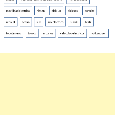
movilidad electrica
nissan
pick-up
pick ups
porsche
renault
sedan
suv
suv electrico
suzuki
tesla
todoterreno
toyota
urbanos
vehiculos electricos
volkswagen