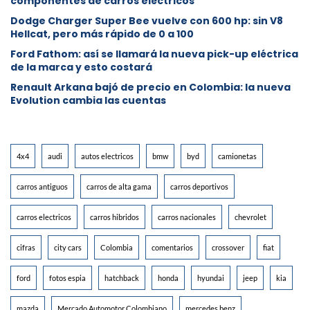
componentes de carros eléctricos
Dodge Charger Super Bee vuelve con 600 hp: sin V8
Hellcat, pero más rápido de 0 a 100
Ford Fathom: así se llamará la nueva pick-up eléctrica
de la marca y esto costará
Renault Arkana bajó de precio en Colombia: la nueva
Evolution cambia las cuentas
4x4
audi
autos electricos
bmw
byd
camionetas
carros antiguos
carros de alta gama
carros deportivos
carros electricos
carros hibridos
carros nacionales
chevrolet
cifras
city cars
Colombia
comentarios
crossover
fiat
ford
fotos espia
hatchback
honda
hyundai
jeep
kia
mazda
Mercado Automotor Colombiano
mercedes benz