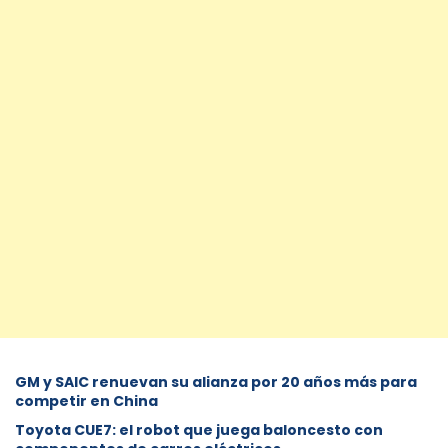
GM y SAIC renuevan su alianza por 20 años más para
competir en China
Toyota CUE7: el robot que juega baloncesto con