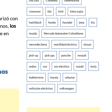
city cars
Colombia
comentarios
crossover
fiat
ford
fotos espia
rizó con
hatchback
honda
hyundai
jeep
kia
nos,
los
de en
mazda
Mercado Automotor Colombiano
mercedes benz
movilidad electrica
nissan
pick-up
pick ups
porsche
renault
sedan
suv
suv electrico
suzuki
tesla
mas
todoterreno
toyota
urbanos
vehiculos electricos
volkswagen