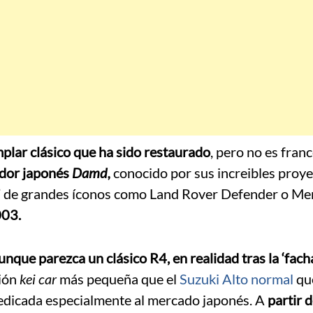
plar clásico que ha sido restaurado
, pero no es franc
dor japonés
Damd,
conocido por sus increibles proye
as’ de grandes íconos como Land Rover Defender o M
003.
nque parezca un clásico R4, en realidad tras la ‘facha
ión
kei car
más pequeña que el
Suzuki Alto normal
qu
dedicada especialmente al mercado japonés. A
partir 