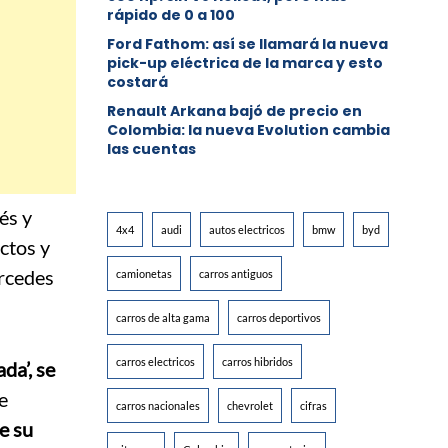
rápido de 0 a 100
Ford Fathom: así se llamará la nueva
pick-up eléctrica de la marca y esto
costará
Renault Arkana bajó de precio en
Colombia: la nueva Evolution cambia
las cuentas
és y
4x4
audi
autos electricos
bmw
byd
ctos y
ercedes
camionetas
carros antiguos
carros de alta gama
carros deportivos
carros electricos
carros hibridos
da’, se
e
carros nacionales
chevrolet
cifras
de su