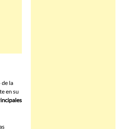
 de la
te en su
rincipales
as