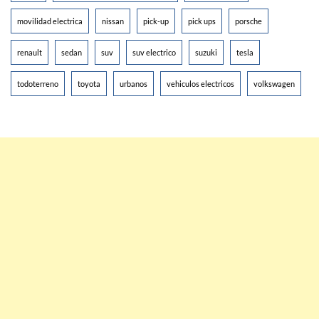
movilidad electrica
nissan
pick-up
pick ups
porsche
renault
sedan
suv
suv electrico
suzuki
tesla
todoterreno
toyota
urbanos
vehiculos electricos
volkswagen