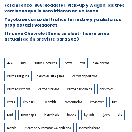
Ford Bronco 1966: Roadster, Pick-up y Wagon, las tres
versiones que lo convirtieron en un ícono
Toyota se cansó del tráfico terrestre y ya alista sus
propios taxis voladores
El nuevo Chevrolet Sonic se electrificará en su
actualización prevista para 2028
4x4
audi
autos electricos
bmw
byd
camionetas
carros antiguos
carros de alta gama
carros deportivos
carros electricos
carros hibridos
carros nacionales
chevrolet
cifras
city cars
Colombia
comentarios
crossover
fiat
ford
fotos espia
hatchback
honda
hyundai
jeep
kia
mazda
Mercado Automotor Colombiano
mercedes benz