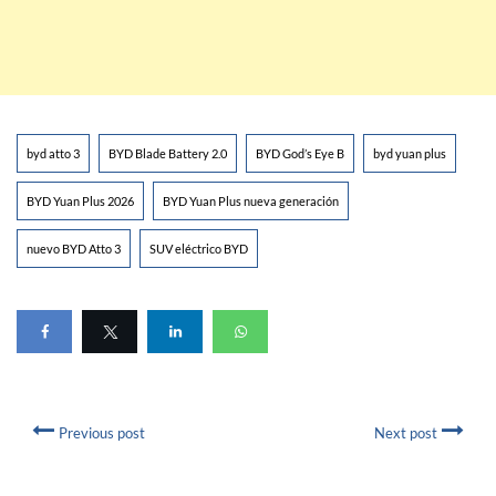
byd atto 3
BYD Blade Battery 2.0
BYD God’s Eye B
byd yuan plus
BYD Yuan Plus 2026
BYD Yuan Plus nueva generación
nuevo BYD Atto 3
SUV eléctrico BYD
Previous post
Next post